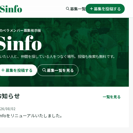
募集一覧
募集を投稿する
カペラメンバー募集掲示板
いたい人と、仲間を探している人をつなぐ場所。投稿も検索も無料です。
募集を投稿する
募集一覧を見る
お知らせ
一覧を見る
26/08/02
infoをリニューアルいたしました。