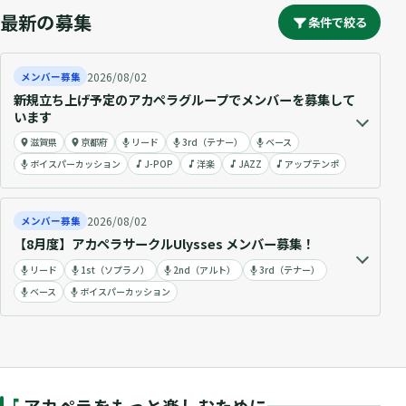
最新の募集
条件で絞る
2026/08/02
メンバー募集
新規立ち上げ予定のアカペラグループでメンバーを募集して
います
滋賀県
京都府
リード
3rd（テナー）
ベース
ボイスパーカッション
J-POP
洋楽
JAZZ
アップテンポ
2026/08/02
メンバー募集
【8月度】アカペラサークルUlysses メンバー募集！
リード
1st（ソプラノ）
2nd（アルト）
3rd（テナー）
ベース
ボイスパーカッション
アカペラをもっと楽しむために